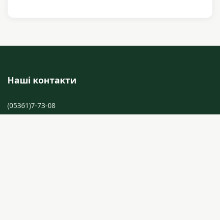
Наші контакти
(05361)7-73-08
(05361)6-22-62
+38 050 788 87 70
37503 м. Лубни Полтавської області, вул. Тернівська, 21
listcolledg@ukr.net
listcolledg@gmail.com