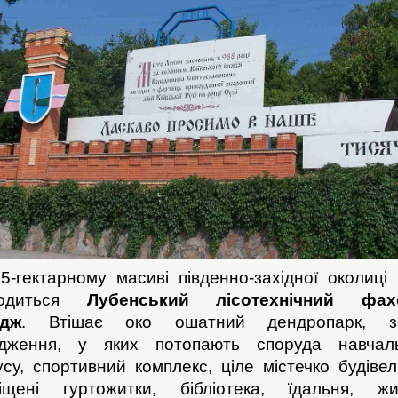
5-гектарному масиві південно-західної околиці 
ходиться
Лубенський лісотехнічний фах
едж
. Втішає око ошатний дендропарк, зе
дження, у яких потопають споруда навчал
усу, спортивний комплекс, ціле містечко будівел
іщені гуртожитки, бібліотека, їдальня, жи