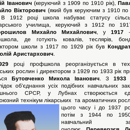
ій Іванович
(керуючий з 1909 по 1910 рік),
Пав
йло Вікторович
(який був керуючим з 1910 по
. В 1912 році школа набуває статусу сільсь
арського училища, керуючий з 1912 по 191
орошилов Михайло Михайлович
, у
1917
–
школа, де готують ковалів, теслярів, бонд
ктором школи з 1917 по 1929 рік був
Кондра
олій Аристархович
.
929
році профшкола реорганізується в тех
рських рослин і директором з 1929 по 1933 рік пр
ться
Бутовченко Микола Іванович
. З
1933
р
лідок об’єднання усіх подібних навчальних зак
ишнього СРСР, у Лубнах створюється єд
оюзний технікум лікарських та ароматичних рос
цього часу і до 1937 ро
потім з 1944 по 1950
навчальний зак
очолює
Переверзєв Ле