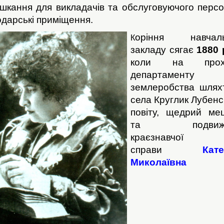
шкання для викладачів та обслуговуючого персо
одарські приміщення.
оріння навчаль
К
закладу сягає
1880 
коли на прох
департаменту
землеробства шлях
села Круглик Лубенс
повіту, щедрий ме
та подвижн
краєзнавчої
справи
Кат
Миколаївна