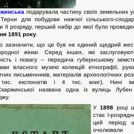
ржинська
подарувала частину своїх земельних уг
 Терни для побудови нижчої сільського-сподар
и ІІ розряду, перший набір до якої було провед
ня 1891 року
.
о зазначити, що це був не єдиний щедрий жест
ородної жінки. Серед інших, які заслуговую
ність і повагу – передача губернському земст
ави власного музею колекцій етнографії, руко
тних письменників, матеріалів археологічних роз
тис. експонатів і 4 тис. книг). Нині і
Скаржинської названа одна із вулиць Лубен
джу.
У
1898
році ш
стає І-розрядн
цей період 
очолювал