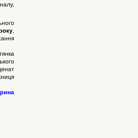
налу,
ного
року
,
ання
тянка
ького
ценат
иця
ерина