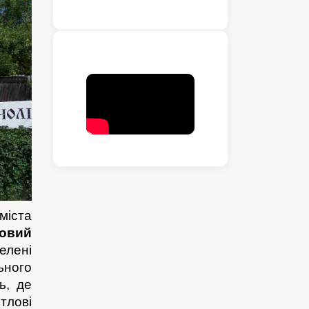
міста
овий
лені
ьного
ь, де
тлові