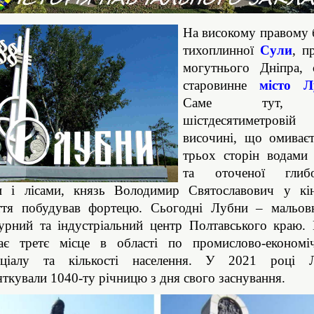
На високому правому 
тихоплинної
Сули
, п
могутнього Дніпра, с
старовинне
місто Л
Саме тут,
шістдесятиметровій
височині, що омиваєт
трьох сторін водами 
та оточеної глиб
и і лісами, князь Володимир Святославович у кі
іття побудував фортецю. Сьогодні Лубни – мальов
урний та індустріальний центр Полтавського краю.
дає третє місце в області по промислово-економі
нціалу та кількості населення. У 2021 році 
яткували 1040-ту річницю з дня свого заснування.