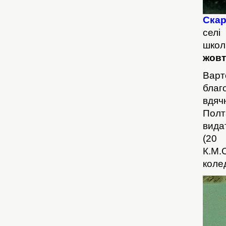
Ска
селі
школ
жовт
Варт
благ
вдяч
Полт
вида
(20 
К.М.
коле