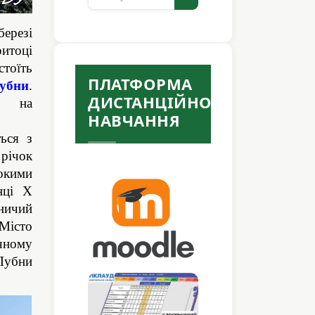
березі
ритоці
тоїть
ПЛАТФОРМА
убни
.
ДИСТАНЦІЙНОГО
 на
НАВЧАННЯ
ься з
річок
окими
нці Х
ничий
 Місто
чному
Лубни