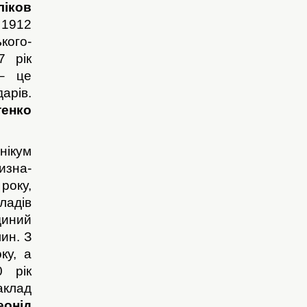
ліков
 1912
кого-
7 рік
 це
арів.
тенко
нікум
изна-
оку,
ладів
иний
лин.
З
ку, а
 рік
лад
онід