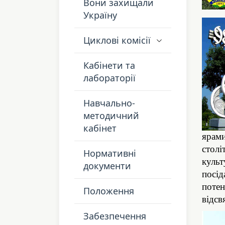
Вони захищали
Україну
Циклові комісії
Кабінети та
лабораторії
Навчально-
методичний
кабінет
ярам
стол
Нормативні
культ
документи
посі
поте
Положення
відсв
Забезпечення