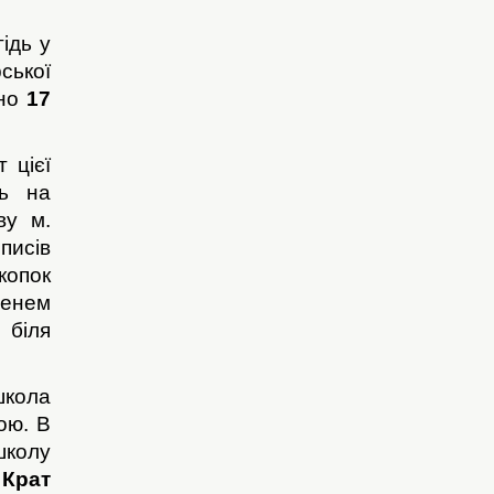
ідь у
ської
ено
17
 цієї
ть на
ву м.
писів
копок
менем
 біля
кола
ою. В
школу
и
Крат