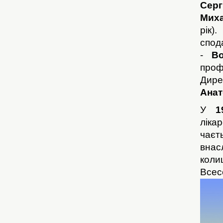
Серг
Миха
рік)
спод
-
В
проф
Дире
Анат
У
1
ліка
чає
внас
кол
Всес