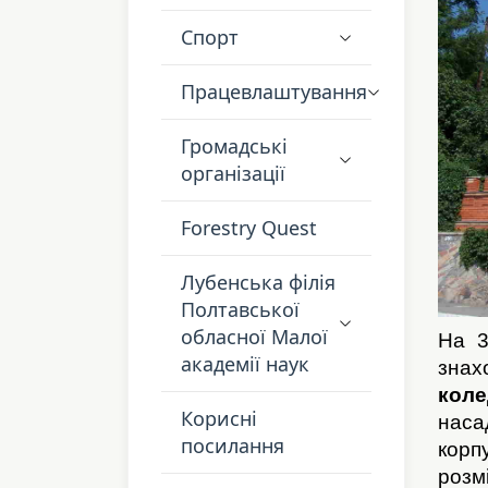
Спорт
Працевлаштування
Громадські
організації
Forestry Quest
Лубенська філія
Полтавської
обласної Малої
На 3
академії наук
зна
кол
Корисні
наса
посилання
корп
розм