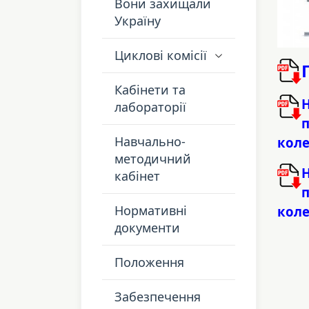
Вони захищали
Україну
Циклові комісії
Кабінети та
лабораторії
п
Навчально-
кол
методичний
кабінет
п
Нормативні
кол
документи
Положення
Забезпечення