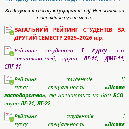
Всі документи доступні у форматі .pdf. Натисніть на
відповідний пункт меню:
ЗАГАЛЬНИЙ РЕЙТИНГ
СТУДЕНТІВ ЗА
ДРУГИЙ СЕМЕСТР 2025–2026 н.р.
Ре
йтинг студентів
І курс
у
всіх
спеціальностей
групи
ЛГ-11, ДМТ-11,
,
СПГ-11
Рейтинг студентів II
курсу спеціальності
«Лісове
господарство»
, які навчаються на базі
БСО
,
групи
ЛГ-21, ЛГ-22
Рейтинг студентів I
курсу спеціальності
«Лісове