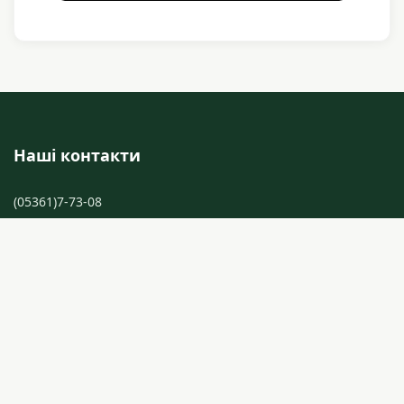
Наші контакти
(05361)7-73-08
(05361)6-22-62
+38 050 788 87 70
37503 м. Лубни Полтавської області, вул. Тернівська, 21
listcolledg@ukr.net
listcolledg@gmail.com