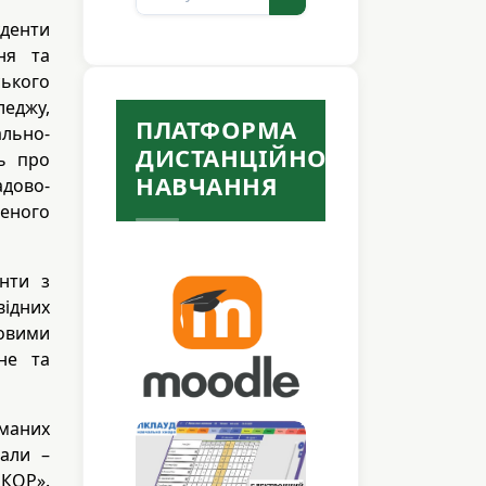
денти
ня та
кого
джу,
ПЛАТФОРМА
льно-
ДИСТАНЦІЙНОГО
сь про
НАВЧАННЯ
адово-
леного
енти з
ідних
овими
ьне та
иманих
дали –
КОР».