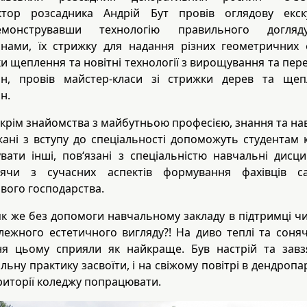
ктор розсадника Андрій Бут провів оглядову екску
емонструвавши технологію правильного догля
нами, їх стрижку для надання різних геометричних
ки щеплення та новітні технології з вирощування та пер
ин, провів майстер-класи зі стрижки дерев та щеп
н.
крім знайомства з майбутньою професією, знання та на
ані з вступу до спеціальності допоможуть студентам
вати інші, пов‘язані з спеціальністю навчальні дисци
дячи з сучасних аспектів формування фахівців са
вого господарства.
як же без допомоги навчальному закладу в підтримці ч
лежного естетичного вигляду?! На диво теплі та соняч
я цьому сприяли як найкраще. Був настрій та завз
льну практику засвоїти, і на свіжому повітрі в дендропа
риторії коледжу попрацювати.