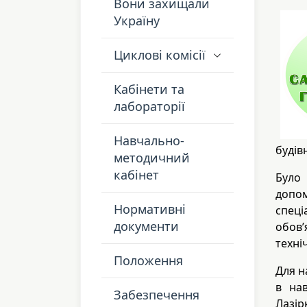
Вони захищали
Україну
Циклові комісії
Кабінети та
лабораторії
Навчально-
будів
методичний
кабінет
Було 
допо
Нормативні
спец
документи
обов’
техні
Положення
Для н
в нав
Забезпечення
Лазі