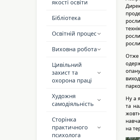
якості освіти
Дире
прод
Бібліотека
росли
техні
Освітній процес
росл
росли
Виховна робота
Отже 
одерж
Цивільний
опану
захист та
вихо
охорона праці
парко
Художня
Ну а 
самодіяльність
та на
жовтн
Сторінка
навча
практичного
на те
психолога