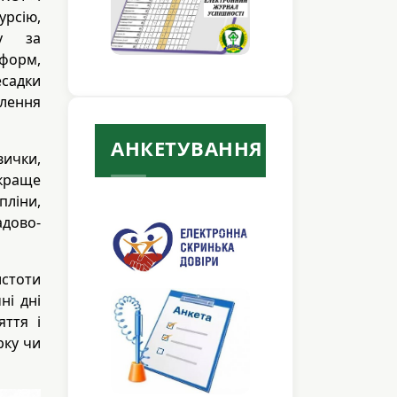
рсію,
ду за
 форм,
есадки
лення
АНКЕТУВАННЯ
вички,
 краще
пліни,
дово-
истоти
ні дні
яття і
рку чи