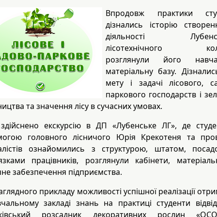
Впродовж практики сту
дізнались історію створен
діяльності Лубенсь
лісотехнічного коле
розглянули його навча
матеріальну базу. Дізнали
мету і задачі лісового, с
паркового господарств і зе
ництва та значення лісу в сучасних умовах.
здійснено екскурсію в ДП «Лубенське ЛГ», де студ
могою головного лісничого Юрія Крекотеня та пров
іалістів ознайомились з структурою, штатом, посад
язками працівників, розглянули кабінети, матеріал
чне забезпечення підприємства.
аглядного прикладу можливості успішної реалізації отр
чальному закладі знань на практиці студенти відві
рківський розсадник декоративних рослин «ОСО